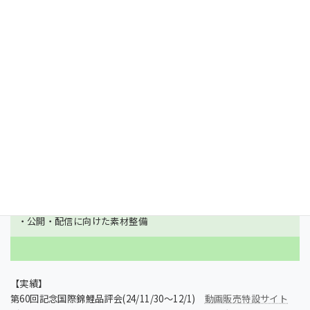
プロモーションムービー制作
企業・個人向けのプロモーションの企画・撮影・編集・配信サポ
ートを行います。
支援内容
・ムービーの構成案づくり
・撮影・編集
・公開・配信に向けた素材整備
【実績】
第60回記念国際錦鯉品評会(24/11/30〜12/1)
動画販売特設サイト