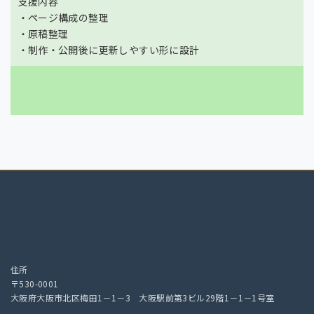
支援内容
・ページ構成の整理
・原稿整理
・制作・公開後に更新しやすい形に設計
イチプロ合同会社
住所
〒530-0001
大阪府大阪市北区梅田1－1－3 大阪駅前第3ビル29階1－1－1号室